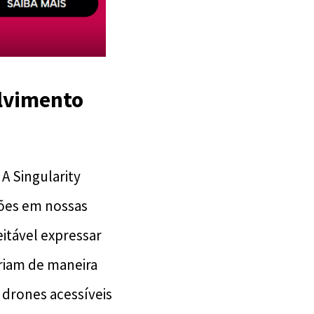
olvimento
A Singularity
ções em nossas
eitável expressar
eriam de maneira
 drones acessíveis