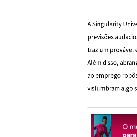
A Singularity Univ
previsões audacio
traz um provável 
Além disso, abran
ao emprego robôs 
vislumbram algo 