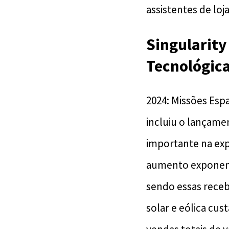
assistentes de loj
Singularity
Tecnológic
2024: Missões Espa
incluiu o lançame
importante na exp
aumento exponenc
sendo essas receb
solar e eólica cu