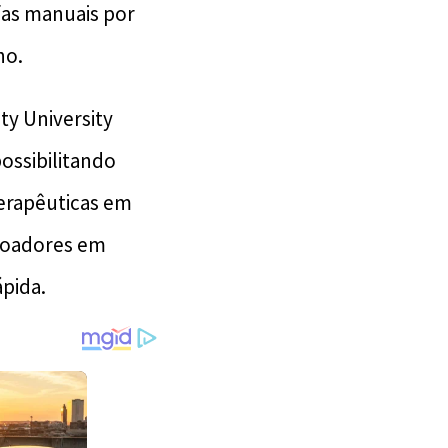
fas manuais por
ho.
ity University
ossibilitando
erapêuticas em
 voadores em
pida.