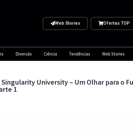
Web Stories
Ofertas TOP
es
Diversão
Ciência
Tendências
Web Stories
 Singularity University – Um Olhar para o F
arte 1