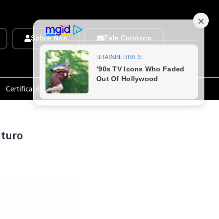
Sobre Nós
Fale Conosco
Certificações
Ofertas TOP
uturo