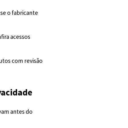
 se o fabricante
nfira acessos
utos com revisão
vacidade
avam antes do