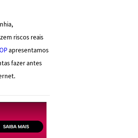
nhia,
em riscos reais
TOP
apresentamos
ntas fazer antes
ernet.