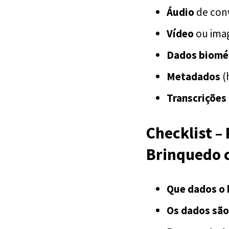
Áudio
de con
Vídeo
ou imag
Dados biomé
Metadados
(
Transcrições
Checklist –
Brinquedo 
Que dados o 
Os dados são