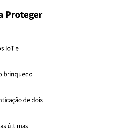
a Proteger
os IoT e
 o brinquedo
enticação de dois
as últimas