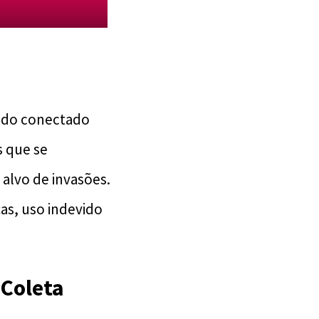
uedo conectado
s que se
alvo de invasões.
ças, uso indevido
Coleta