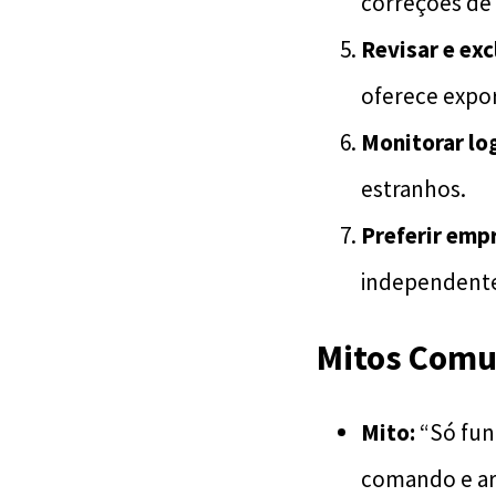
correções de
Revisar e exc
oferece expo
Monitorar lo
estranhos.
Preferir empr
independente 
Mitos Comu
Mito:
“Só fun
comando e a