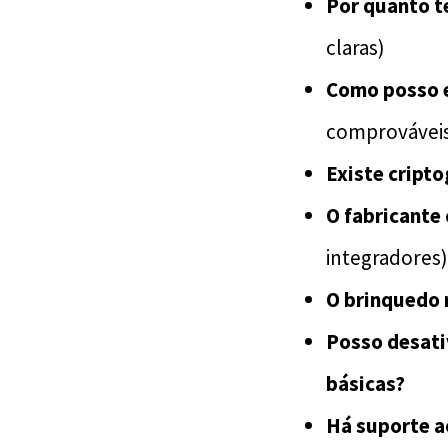
Por quanto t
claras)
Como posso e
comprovávei
Existe cript
O fabricante
integradores)
O brinquedo 
Posso desati
básicas?
Há suporte ao