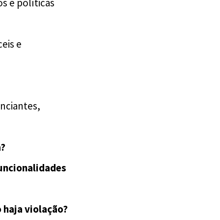
s e políticas
eis e
nciantes,
a?
uncionalidades
 haja violação?