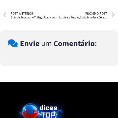
POST ANTERIOR
PRÓXIMO POST
Guia de Sucesso no Tráfego Pago – Vença com Meta, Google, Pinterest e LinkedIn
Apple e a Revolução da Interface Cérebro-Computador – O Futuro Está Chegando
Envie
um
Comentário
: