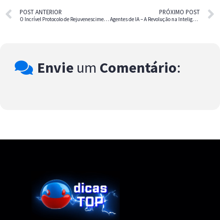
POST ANTERIOR
PRÓXIMO POST
O Incrível Protocolo de Rejuvenescimento de Bryan Johnson
Agentes de IA – A Revolução na Inteligência Artificial para 2025 e Além
Envie
um
Comentário
: